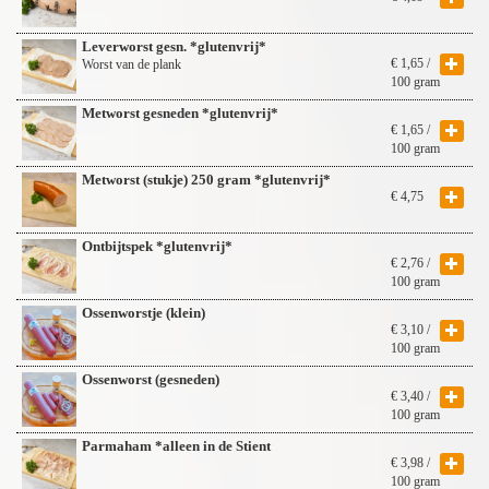
Leverworst gesn. *glutenvrij*
€
1,65
/
Worst van de plank
100 gram
Metworst gesneden *glutenvrij*
€
1,65
/
100 gram
Metworst (stukje) 250 gram *glutenvrij*
€
4,75
Ontbijtspek *glutenvrij*
€
2,76
/
100 gram
Ossenworstje (klein)
€
3,10
/
100 gram
Ossenworst (gesneden)
€
3,40
/
100 gram
Parmaham *alleen in de Stient
€
3,98
/
100 gram