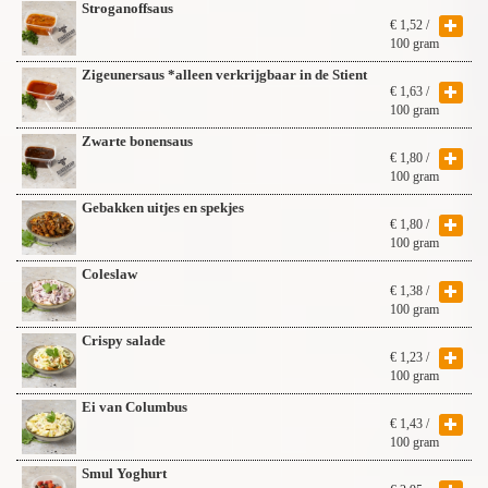
Stroganoffsaus
€
1,52
/
100 gram
Zigeunersaus *alleen verkrijgbaar in de Stient
€
1,63
/
100 gram
Zwarte bonensaus
€
1,80
/
100 gram
Gebakken uitjes en spekjes
€
1,80
/
100 gram
Coleslaw
€
1,38
/
100 gram
Crispy salade
€
1,23
/
100 gram
Ei van Columbus
€
1,43
/
100 gram
Smul Yoghurt