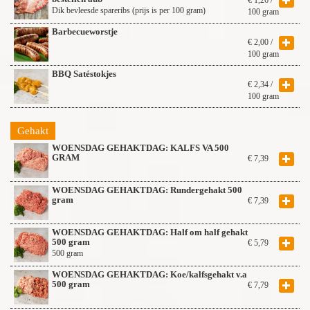
€
1,26
/
Dik bevleesde spareribs (prijs is per 100 gram)
100 gram
Barbecueworstje
€
2,00
/
100 gram
BBQ Satéstokjes
€
2,34
/
100 gram
Gehakt
WOENSDAG GEHAKTDAG: KALFS VA 500
GRAM
€
7,39
WOENSDAG GEHAKTDAG: Rundergehakt 500
gram
€
7,39
WOENSDAG GEHAKTDAG: Half om half gehakt
500 gram
€
5,79
500 gram
WOENSDAG GEHAKTDAG: Koe/kalfsgehakt v.a
500 gram
€
7,79