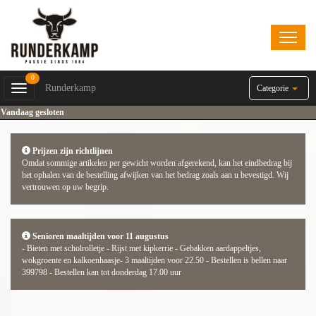
0
Runderkamp
Toggle
Categorie
navigation
Vandaag gesloten
Prijzen zijn richtlijnen
Omdat sommige artikelen per gewicht worden afgerekend, kan het eindbedrag bij
het ophalen van de bestelling afwijken van het bedrag zoals aan u bevestigd. Wij
vertrouwen op uw begrip.
Senioren maaltijden voor 11 augustus
- Bieten met scholrolletje - Rijst met kipkerrie - Gebakken aardappeltjes,
wokgroente en kalkoenhaasje- 3 maaltijden voor 22.50 - Bestellen is bellen naar
399798 - Bestellen kan tot donderdag 17.00 uur