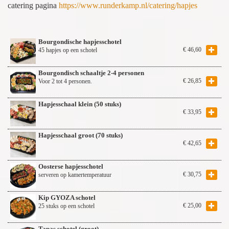
catering pagina
https://www.runderkamp.nl/catering/hapjes
Bourgondische hapjesschotel
€
46,60
45 hapjes op een schotel
Bourgondisch schaaltje 2-4 personen
€
26,85
Voor 2 tot 4 personen.
Hapjesschaal klein (50 stuks)
€
33,95
Hapjesschaal groot (70 stuks)
€
42,65
Oosterse hapjesschotel
€
30,75
serveren op kamertemperatuur
Kip GYOZA schotel
€
25,00
25 stuks op een schotel
Tapas schotel (groot)