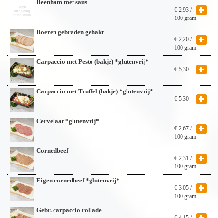
Beenham met saus
€
2,93
/
100 gram
Boeren gebraden gehakt
€
2,20
/
100 gram
Carpaccio met Pesto (bakje) *glutenvrij*
€
5,30
Carpaccio met Truffel (bakje) *glutenvrij*
€
5,30
Cervelaat *glutenvrij*
€
2,67
/
100 gram
Cornedbeef
€
2,31
/
100 gram
Eigen cornedbeef *glutenvrij*
€
3,05
/
100 gram
Gebr. carpaccio rollade
€
4,15
/