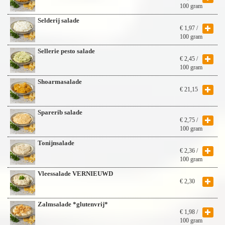
100 gram
Selderij salade
€
1,97
/
100 gram
Sellerie pesto salade
€
2,45
/
100 gram
Shoarmasalade
€
21,15
Sparerib salade
€
2,75
/
100 gram
Tonijnsalade
€
2,36
/
100 gram
Vleessalade VERNIEUWD
€
2,30
Zalmsalade *glutenvrij*
€
1,98
/
100 gram