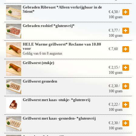
Gebraden Ribroast *Alleen verkrijgbaar in de
Stient*
€
4,50
/
100 gram
Gebraden rosbief *glutenvrij*
€
3,77
/
100 gram
HELE Warme grillworst* Reclame van 10.80
voor
€
7,60
Geldig van 6 tm 8 augustus
Grillworst (stukje)
€
2,15
/
100 gram
Grillworst gesneden
€
2,30
/
100 gram
Grillworst met kaas -stukje- *glutenvrij
€
2,22
/
100 gram
Grillworst met kaas -gesneden- *glutenvrij
€
2,30
/
100 gram