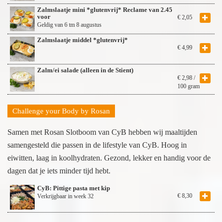
Zalmslaatje mini *glutenvrij* Reclame van 2.45
voor
€
2,05
Geldig van 6 tm 8 augustus
Zalmslaatje middel *glutenvrij*
€
4,99
Zalm/ei salade (alleen in de Stient)
€
2,98
/
100 gram
Challenge your Body by Rosan
Samen met Rosan Slotboom van CyB hebben wij maaltijden
samengesteld die passen in de lifestyle van CyB. Hoog in
eiwitten, laag in koolhydraten. Gezond, lekker en handig voor de
dagen dat je iets minder tijd hebt.
CyB: Pittige pasta met kip
€
8,30
Verkrijgbaar in week 32