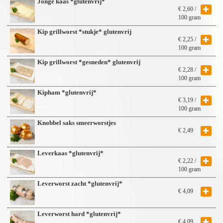
Jonge kaas *glutenvrij*
€
2,60
/
100 gram
Kip grillworst *stukje* glutenvrij
€
2,25
/
100 gram
Kip grillworst *gesneden* glutenvrij
€
2,28
/
100 gram
Kipham *glutenvrij*
€
3,19
/
100 gram
Knobbel saks smeerworstjes
€
2,49
Leverkaas *glutenvrij*
€
2,22
/
100 gram
Leverworst zacht *glutenvrij*
€
4,09
Leverworst hard *glutenvrij*
€
4,09