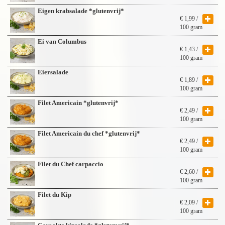
Eigen krabsalade *glutenvrij*
€
1,99
/
100 gram
Ei van Columbus
€
1,43
/
100 gram
Eiersalade
€
1,89
/
100 gram
Filet Americain *glutenvrij*
€
2,49
/
100 gram
Filet Americain du chef *glutenvrij*
€
2,49
/
100 gram
Filet du Chef carpaccio
€
2,60
/
100 gram
Filet du Kip
€
2,09
/
100 gram