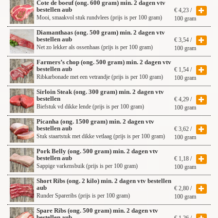
Cote de boeuf (ong. 600 gram) min. 2 dagen vtv
bestellen aub
€
4,23
/
Mooi, smaakvol stuk rundvlees (prijs is per 100 gram)
100 gram
Diamanthaas (ong. 500 gram) min. 2 dagen vtv
bestellen aub
€
3,54
/
Net zo lekker als ossenhaas (prijs is per 100 gram)
100 gram
Farmers’s chop (ong. 500 gram) min. 2 dagen vtv
bestellen aub
€
1,54
/
Ribkarbonade met een vetrandje (prijs is per 100 gram)
100 gram
Sirloin Steak (ong. 300 gram) min. 2 dagen vtv
bestellen
€
4,29
/
Biefstuk vd dikke lende (prijs is per 100 gram)
100 gram
Picanha (ong. 1500 gram) min. 2 dagen vtv
bestellen aub
€
3,62
/
Stuk staartstuk met dikke vetlaag (prijs is per 100 gram)
100 gram
Pork Belly (ong. 500 gram) min. 2 dagen vtv
bestellen aub
€
1,18
/
Sappige varkensbuik (prijs is per 100 gram)
100 gram
Short Ribs (ong. 2 kilo) min. 2 dagen vtv bestellen
aub
€
2,80
/
Runder Spareribs (prijs is per 100 gram)
100 gram
Spare Ribs (ong. 500 gram) min. 2 dagen vtv
bestellen aub