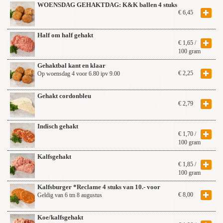
WOENSDAG GEHAKTDAG: K&K ballen 4 stuks
€
6,45
Half om half gehakt
€
1,65
/
100 gram
Gehaktbal kant en klaar
€
2,25
Op woensdag 4 voor 6.80 ipv 9.00
Gehakt cordonbleu
€
2,79
Indisch gehakt
€
1,70
/
100 gram
Kalfsgehakt
€
1,85
/
100 gram
Kalfsburger *Reclame 4 stuks van 10.- voor
€
8,00
Geldig van 6 tm 8 augustus
Koe/kalfsgehakt