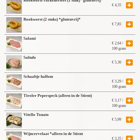
Rookworst varkensvlees (1 stuk) *glutenvrij*
€
4,35
Rookworst (2 stuks) *glutenvrij*
€
7,85
Salami
€
2,64
/
100 gram
Saltufo
€
5,30
Schaaltje halfom
€
3,29
/
100 gram
Tiroler Peperspeck (alleen in de Stient)
€
3,17
/
100 gram
Vitello Tonato
€
5,99
Wijncervelaat *alleen in de Stient
€
3,35
/