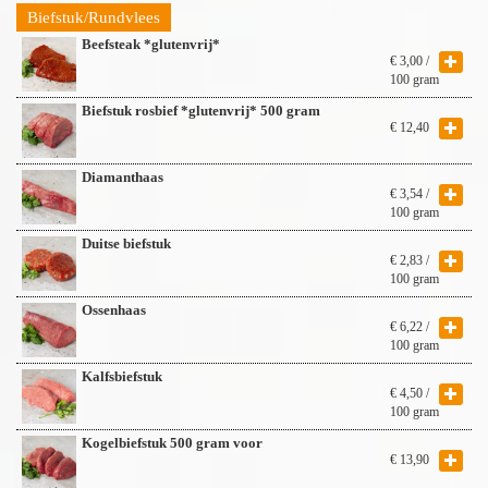
Biefstuk/Rundvlees
Beefsteak *glutenvrij*
€
3,00
/
100 gram
Biefstuk rosbief *glutenvrij* 500 gram
€
12,40
Diamanthaas
€
3,54
/
100 gram
Duitse biefstuk
€
2,83
/
100 gram
Ossenhaas
€
6,22
/
100 gram
Kalfsbiefstuk
€
4,50
/
100 gram
Kogelbiefstuk 500 gram voor
€
13,90