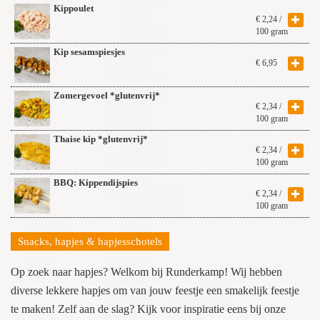
Kippoulet
€
2,24
/
100 gram
Kip sesamspiesjes
€
6,95
Zomergevoel *glutenvrij*
€
2,34
/
100 gram
Thaise kip *glutenvrij*
€
2,34
/
100 gram
BBQ: Kippendijspies
€
2,34
/
100 gram
Snacks, hapjes & hapjesschotels
Op zoek naar hapjes? Welkom bij Runderkamp! Wij hebben
diverse lekkere hapjes om van jouw feestje een smakelijk feestje
te maken! Zelf aan de slag? Kijk voor inspiratie eens bij onze