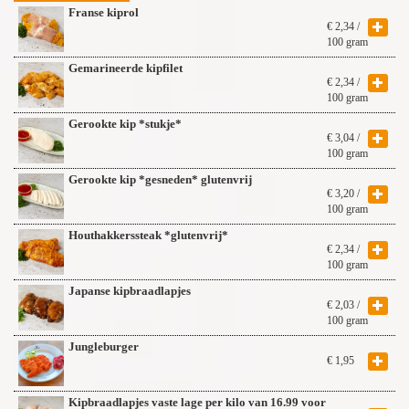
Franse kiprol
€
2,34
/
100 gram
Gemarineerde kipfilet
€
2,34
/
100 gram
Gerookte kip *stukje*
€
3,04
/
100 gram
Gerookte kip *gesneden* glutenvrij
€
3,20
/
100 gram
Houthakkerssteak *glutenvrij*
€
2,34
/
100 gram
Japanse kipbraadlapjes
€
2,03
/
100 gram
Jungleburger
€
1,95
Kipbraadlapjes vaste lage per kilo van 16.99 voor