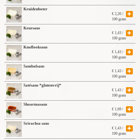
Kruidenboter
€
2,20
/
100 gram
Keursaus
€
1,43
/
100 gram
Knoflooksaus
€
1,43
/
100 gram
Sambalsaus
€
1,43
/
100 gram
Satésaus *glutenvrij*
€
1,43
/
100 gram
Shoarmasaus
€
1,69
/
100 gram
Srirachsa saus
€
1,43
/
100 gram