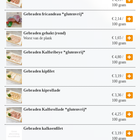
100 gram
Gebraden fricandeau *glutenvrij*
€
2,14
/
100 gram
Gebraden gehakt (rond)
€
1,65
/
Worst van de plank
100 gram
Gebraden Kalfsribeye *glutenvrij*
€
4,80
/
100 gram
Gebraden kipfilet
€
3,19
/
100 gram
Gebraden kiprollade
€
3,36
/
100 gram
Gebraden Kalfsrollade *glutenvrij*
€
4,25
/
100 gram
Gebraden kalkoenfilet
€
3,19
/
100 gram