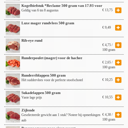
Kogelbiefstuk *Reclame 500 gram van 17.93 voor
€
13,75
Geldig van 6 tm 8 augustus
Luxe mager rundvlees 500 gram
€
9,49
Rib-eye rund
€
4,75
/
100 gram
Runderpoulet (mager) voor de hachee
€
2,65
/
100 gram
Runderriblappen 500 gram
€
10,25
Hét suddervlees voor de perfecte stoofschotel
Sukadelappen 500 gram
€
10,55
Vaste lage prijs
Zijlende
€
4,38
/
Geselecteerde gewicht aan 1 stuk? Noteer bij opmerkingen
100 gram
aub