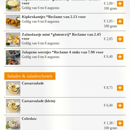
voor
€
2,09
/
Geldig van 6 tm 8 augustus
100 gram
Kipkrokantjes *Reclame van 2.13 voor
€
1,85
/
Geldig van 6 tm 8 augustus
100 gram
Zalmslaatje mini *glutenvrij* Reclame van 2.45
voor
€
2,05
Geldig van 6 tm 8 augustus
Jalapeno worstjes *Reclame 4 stuks van 7.96 voor
€
6,40
Geldig van 6 tm 8 augustus
Salades & saladeschotels
Caesarsalade
€
8,75
Caesarsalade (klein)
€
6,40
Coleslaw
€
1,38
/
100 gram