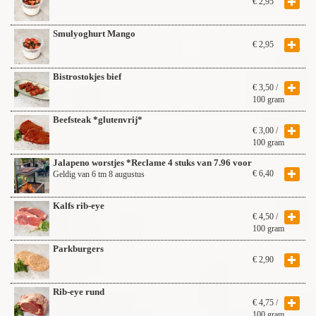
€
2,95
Smulyoghurt Mango
€
2,95
Bistrostokjes bief
€
3,50
/
100 gram
Beefsteak *glutenvrij*
€
3,00
/
100 gram
Jalapeno worstjes *Reclame 4 stuks van 7.96 voor
€
6,40
Geldig van 6 tm 8 augustus
Kalfs rib-eye
€
4,50
/
100 gram
Parkburgers
€
2,90
Rib-eye rund
€
4,75
/
100 gram