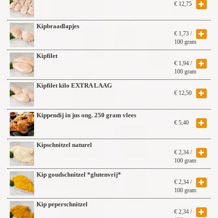
€
12,75
Kipbraadlapjes
€
1,73
/
100 gram
Kipfilet
€
1,94
/
100 gram
Kipfilet kilo EXTRA LAAG
€
12,50
Kippendij in jus ong. 250 gram vlees
€
5,40
Kipschnitzel naturel
€
2,34
/
100 gram
Kip goudschnitzel *glutenvrij*
€
2,34
/
100 gram
Kip peperschnitzel
€
2,34
/