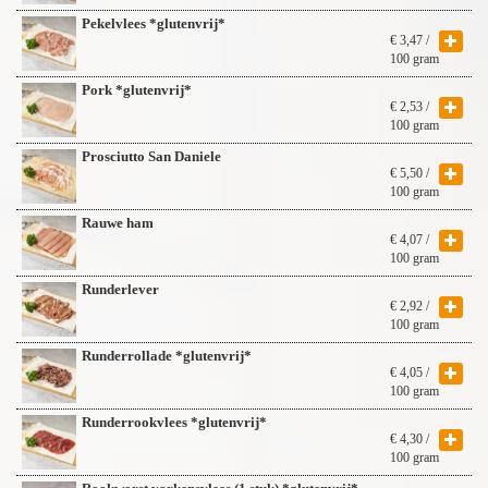
Pekelvlees *glutenvrij*
€
3,47
/
100 gram
Pork *glutenvrij*
€
2,53
/
100 gram
Prosciutto San Daniele
€
5,50
/
100 gram
Rauwe ham
€
4,07
/
100 gram
Runderlever
€
2,92
/
100 gram
Runderrollade *glutenvrij*
€
4,05
/
100 gram
Runderrookvlees *glutenvrij*
€
4,30
/
100 gram