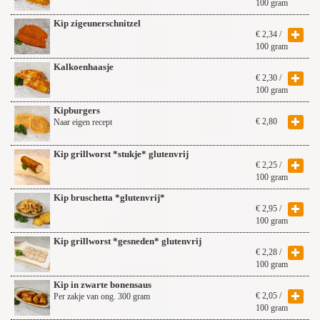
100 gram
Kip zigeunerschnitzel
€
2,34
/
100 gram
Kalkoenhaasje
€
2,30
/
100 gram
Kipburgers
€
2,80
Naar eigen recept
Kip grillworst *stukje* glutenvrij
€
2,25
/
100 gram
Kip bruschetta *glutenvrij*
€
2,95
/
100 gram
Kip grillworst *gesneden* glutenvrij
€
2,28
/
100 gram
Kip in zwarte bonensaus
€
2,05
/
Per zakje van ong. 300 gram
100 gram