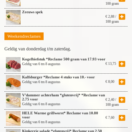
100 gram
Zeeuws spek
€
2,88
/
100 gram
Weekendreclames
Geldig van donderdag t/m zaterdag.
Kogelbiefstuk *Reclame 500 gram van 17.93 voor
€
13,75
Geldig van 6 tm 8 augustus
Kalfsburger *Reclame 4 stuks van 10.- voor
€
8,00
Geldig van 6 tm 8 augustus
V’dammer achterham *glutenvrij* *Reclame van
2.75 voor
€
2,40
/
Geldig van 6 tm 8 augustus
100 gram
HELE Warme grillworst* Reclame van 10.80
voor
€
7,60
Geldig van 6 tm 8 augustus
Kipkerrie salade *glutenvrij* Reclame van 2.50