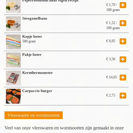
Peperroomsaus naar eigen recept
€
1,70
/
100 gram
Stroganoffsaus
€
1,52
/
100 gram
Kopje boter
€
6,95
500 gram
Pakje boter
€
3,50
Kernthermometer
€
14,05
Carpaccio burger
€
2,75
Vleeswaren en worstsoorten
Veel van onze vleeswaren en worstsoorten zijn gemaakt in onze