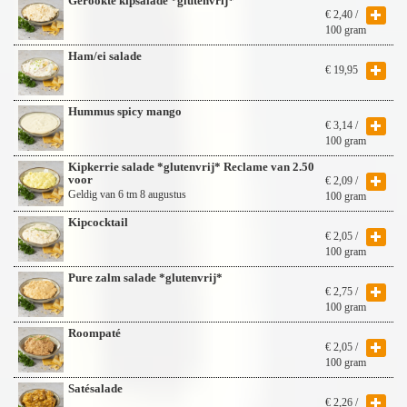
Gerookte kipsalade *glutenvrij*
€
2,40
/
100 gram
Ham/ei salade
€
19,95
Hummus spicy mango
€
3,14
/
100 gram
Kipkerrie salade *glutenvrij* Reclame van 2.50
voor
€
2,09
/
Geldig van 6 tm 8 augustus
100 gram
Kipcocktail
€
2,05
/
100 gram
Pure zalm salade *glutenvrij*
€
2,75
/
100 gram
Roompaté
€
2,05
/
100 gram
Satésalade
€
2,26
/