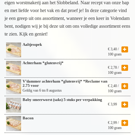
eigen worstmakerij aan het Slobbeland. Naar recept van onze bap
en met liefde voor het vak en dat proef je! In deze categorie vind
je een greep uit ons assortiment, wanneer je een keer in Volendam
bent, nodigen wij je bij deze uit om ons volledige assortiment eens
te zien. Kijk en geniet!
Aaltjesspek
€
3,40
/
100 gram
Achterham *glutenvrij*
€
2,78
/
100 gram
V’dammer achterham *glutenvrij* *Reclame van
2.75 voor
€
2,40
/
Geldig van 6 tm 8 augustus
100 gram
Baby smeerworst (saks) 5 stuks per verpakking
€
3,99
Bacon
€
2,99
/
100 gram