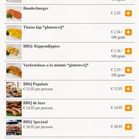
Runderburger
€
2,45
Thaise kip *glutenvrij*
€
2,34
/
100 gram
BBQ: Kippendijspies
€
2,34
/
100 gram
Varkenshaas a la minute *glutenvrij*
€
2,33
/
100 gram
BBQ Populair
€
12,95
€ 12.95 per persoon
BBQ de luxe
€
14,95
€ 14.95 per persoon
BBQ Speciaal
€
18,95
€ 18.95 per persoon