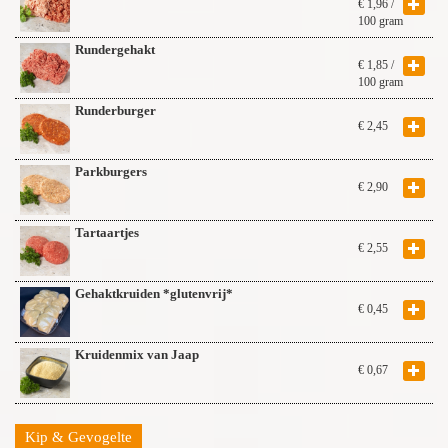
€
1,96
/
100 gram
Rundergehakt
€
1,85
/
100 gram
Runderburger
€
2,45
Parkburgers
€
2,90
Tartaartjes
€
2,55
Gehaktkruiden *glutenvrij*
€
0,45
Kruidenmix van Jaap
€
0,67
Kip & Gevogelte