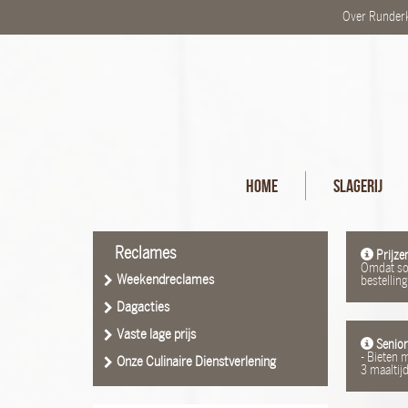
Over Runde
Home
Slagerij
Reclames
Prijzen
Omdat som
Weekendreclames
bestellin
Dagacties
Vaste lage prijs
Senior
- Bieten 
Onze Culinaire Dienstverlening
3 maaltij