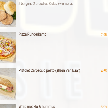
2 burgers, 2 broodjes, Coleslaw en saus
Pizza Runderkamp
7,95
Pistolet Carpaccio pesto (alleen Van Baar)
4,65
Wrap met kip & hummus
5,99