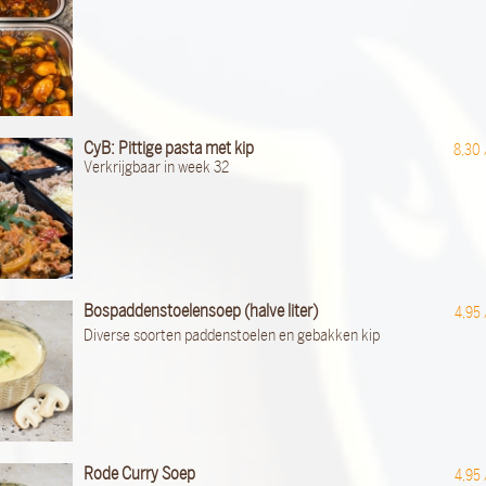
CyB: Pittige pasta met kip
8,30
Verkrijgbaar in week 32
Bospaddenstoelensoep (halve liter)
4,95
Diverse soorten paddenstoelen en gebakken kip
Rode Curry Soep
4,95