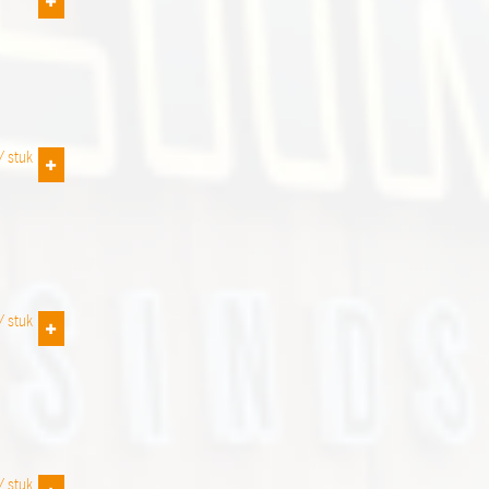
 /
stuk
 /
stuk
 /
stuk