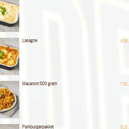
Lasagne
8,99
Macaroni 500 gram
7,50
Parkburgerpakket
9,20