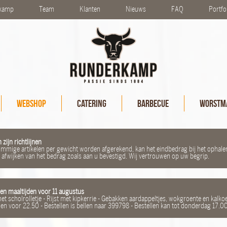
rkamp
Team
Klanten
Nieuws
FAQ
Portfo
Webshop
Catering
Barbecue
Worstma
 zijn richtlijnen
mige artikelen per gewicht worden afgerekend, kan het eindbedrag bij het ophale
g afwijken van het bedrag zoals aan u bevestigd. Wij vertrouwen op uw begrip.
en maaltijden voor 11 augustus
met scholrolletje - Rijst met kipkerrie - Gebakken aardappeltjes, wokgroente en kalko
den voor 22.50 - Bestellen is bellen naar 399798 - Bestellen kan tot donderdag 17.0