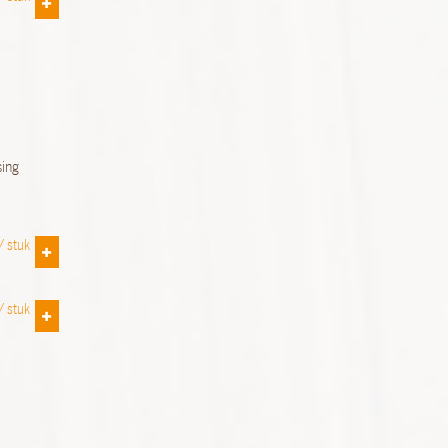
sing
 /
stuk
 /
stuk