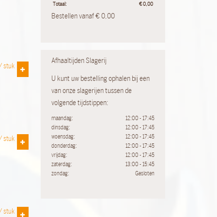
Totaal:
€
0,00
Bestellen vanaf € 0,00
Afhaaltijden Slagerij
 /
stuk
U kunt uw bestelling ophalen bij een
van onze slagerijen tussen de
volgende tijdstippen:
maandag:
12:00 - 17:45
dinsdag:
12:00 - 17:45
woensdag:
12:00 - 17:45
 /
stuk
donderdag:
12:00 - 17:45
vrijdag:
12:00 - 17:45
zaterdag:
13:00 - 15:45
zondag:
Gesloten
 /
stuk