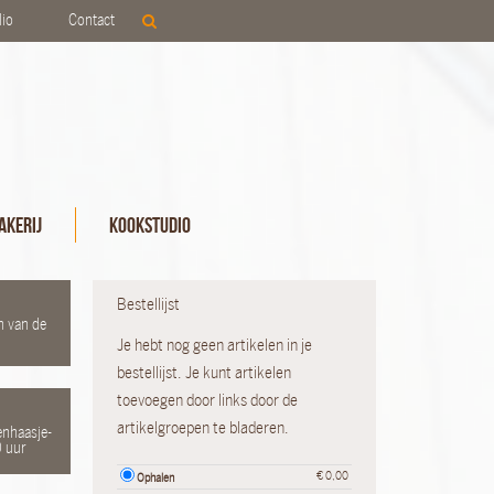
lio
Contact
kerij
Kookstudio
Bestellijst
n van de
Je hebt nog geen artikelen in je
bestellijst. Je kunt artikelen
toevoegen door links door de
artikelgroepen te bladeren.
enhaasje-
0 uur
€
0,00
Ophalen