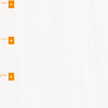
 /
stuk
 /
stuk
 gram