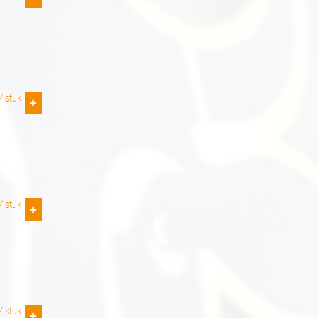
 /
stuk
 /
stuk
 /
stuk