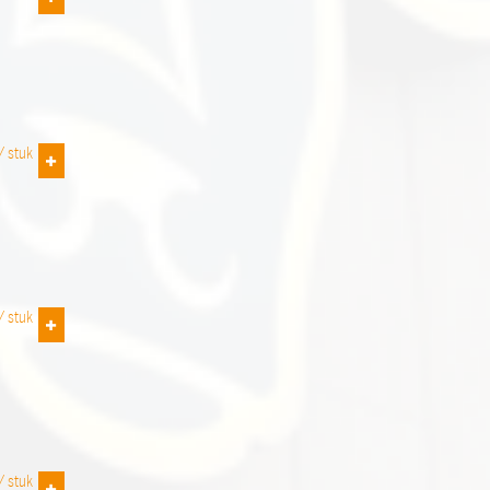
 /
stuk
 /
stuk
 /
stuk